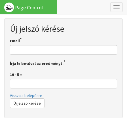
Page Control
Toggl
naviga
Új jelszó kérése
Email
Írja le betűvel az eredményt:
10 - 5 =
Vissza a belépésre
Új jelszó kérése