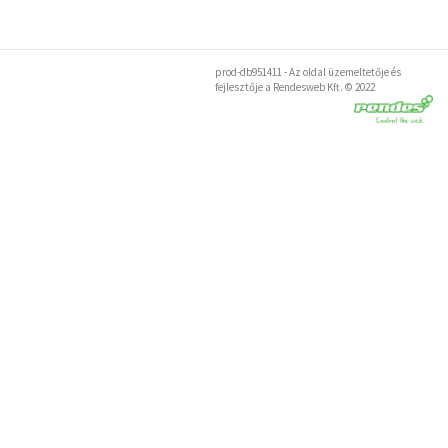
prod-db951411 -
Az oldal üzemeltetője és
fejlesztője a
Rendesweb Kft. © 2022